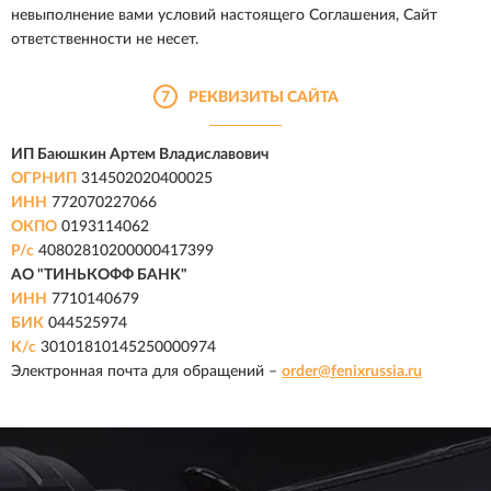
невыполнение вами условий настоящего Соглашения, Сайт
ответственности не несет.
7
РЕКВИЗИТЫ САЙТА
ИП Баюшкин Артем Владиславович
ОГРНИП
314502020400025
ИНН
772070227066
ОКПО
0193114062
Р/с
40802810200000417399
АО "ТИНЬКОФФ БАНК"
ИНН
7710140679
БИК
044525974
К/с
30101810145250000974
Электронная почта для обращений –
order@fenixrussia.ru