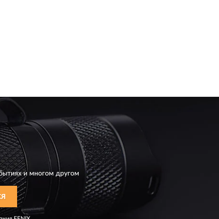
бытиях и многом другом
СЯ
ания
FENIX