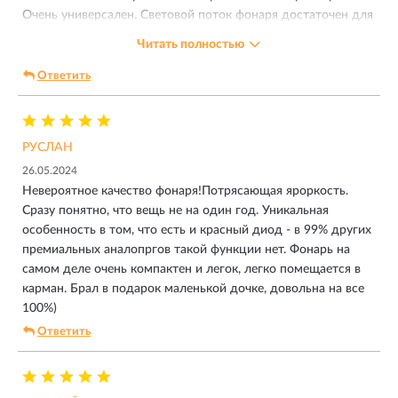
Очень универсален. Световой поток фонаря достаточен для
выполнения разных задач. Его можно использовать как на
Читать полностью
природе, так и в городских условиях. Оригинальный
дизайн. Фонарь оснащён встроенным аккумулятором.
Ответить
Кабель для зарядки USB Type-C. Комфортно лежит в руке.
Удобная кнопка переключения режимов. Остался доволен
покупкой. Рекомендую к покупке данный товар.
РУСЛАН
26.05.2024
Невероятное качество фонаря!Потрясающая яроркость.
Сразу понятно, что вещь не на один год. Уникальная
особенность в том, что есть и красный диод - в 99% других
премиальных аналопргов такой функции нет. Фонарь на
самом деле очень компактен и легок, легко помещается в
карман. Брал в подарок маленькой дочке, довольна на все
100%)
Ответить