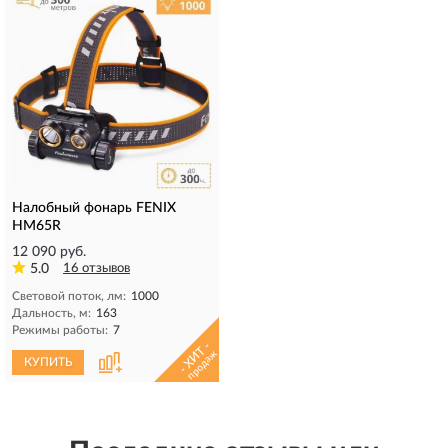
Налобный фонарь FENIX
HM65R
12 090 руб.
5.0
16 отзывов
Световой поток, лм:
1000
Дальность, м:
163
Режимы работы:
7
- ХИТ -
продаж
КУПИТЬ