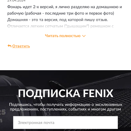
29.04.2024
Фонарь идет 2-х версий, я лично разделяю на домашнюю и
рабочую (рабочая - последние три фото и первое фото)
Домашняя - это та версия, под каторой пишу отзыв.
Отличается легким сетчатым ("дышащим") ремешком с
поперечиной-затыльником, а так же местом касания со
Читать полностью
лбом - оно там плоское, для лба приятное.
Рабочая - это версияя SAR, она предназначена для касок/
Ответить
шлемов. У нее крепление без поперечины, из плотного
резиноподобного материала, судя по промоматериалам -
огнеустойчивого (проверять не буду), так же есть 4
крепления (у домашней таких нет) к каске/шлему, чтоб
ремешок не слетал.
ПОДПИСКА
FENIX
Подпишись, чтобы получать информацию о эксклюзивных
предложениях,
поступлениях, событиях и многом другом